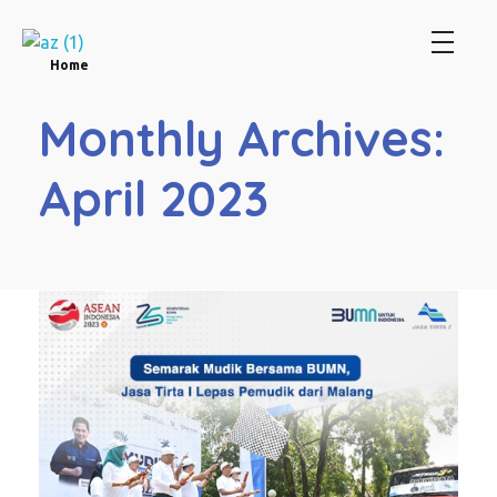
Perum Jasa Tirta I
We Manage Water Resources with Integrity
Home
Monthly Archives:
April 2023