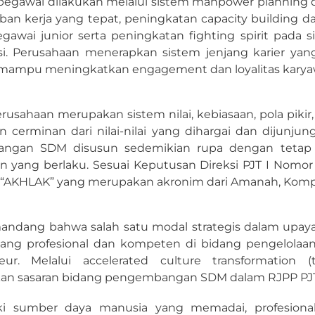
 pegawai dilakukan melalui sistem manpower plannin
eban kerja yang tepat, peningkatan capacity building d
gawai junior serta peningkatan fighting spirit pada
asi. Perusahaan menerapkan sistem jenjang karier yang
mampu meningkatkan engagement dan loyalitas karya
usahaan merupakan sistem nilai, kebiasaan, pola pikir
 cerminan dari nilai-nilai yang dihargai dan dijunjun
ngan SDM disusun sedemikian rupa dengan tetap m
n yang berlaku. Sesuai Keputusan Direksi PJT I Nomo
u “AKHLAK” yang merupakan akronim dari Amanah, Kompet
andang bahwa salah satu modal strategis dalam upaya
ang profesional dan kompeten di bidang pengelolaan 
eur. Melalui accelerated culture transformation
n sasaran bidang pengembangan SDM dalam RJPP PJT I
ki sumber daya manusia yang memadai, profesion