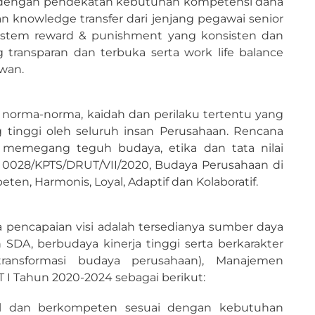
g dengan pendekatan kebutuhan kompetensi dana
an knowledge transfer dari jenjang pegawai senior
 sistem reward & punishment yang konsisten dan
 transparan dan terbuka serta work life balance
wan.
, norma-norma, kaidah dan perilaku tertentu yang
g tinggi oleh seluruh insan Perusahaan. Rencana
emegang teguh budaya, etika dan tata nilai
r 0028/KPTS/DRUT/VII/2020, Budaya Perusahaan di
en, Harmonis, Loyal, Adaptif dan Kolaboratif.
 pencapaian visi adalah tersedianya sumber daya
SDA, berbudaya kinerja tinggi serta berkarakter
 (transformasi budaya perusahaan), Manajemen
 Tahun 2020-2024 sebagai berikut:
al dan berkompeten sesuai dengan kebutuhan