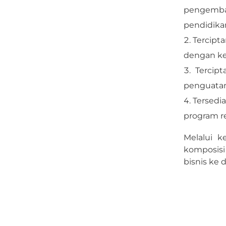
pengemban
pendidikan
Tercipt
dengan ke
Tercip
penguatan
Tersedi
program r
Melalui 
komposisi
bisnis ke 