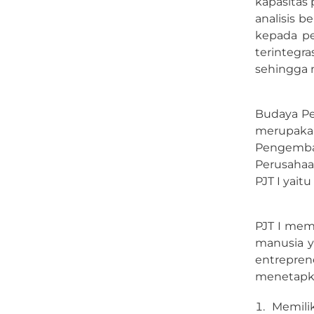
kapasitas
analisis b
kepada pe
terintegr
sehingga 
Budaya Per
merupakan
Pengemba
Perusahaa
PJT I yait
PJT I mem
manusia y
entrepren
menetapka
Memili