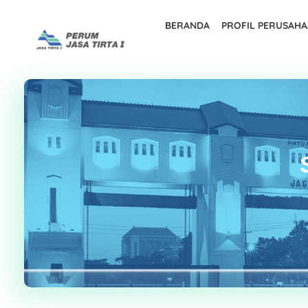
BERANDA
PROFIL PERUSAH
Perum Jasa Tirta I
We Manage Water Resources with Integrity