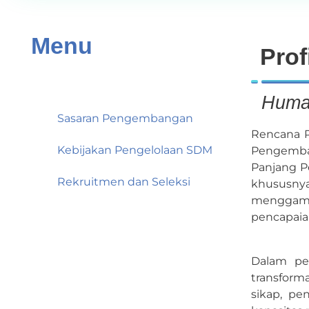
Menu
Prof
Profil SDM
Human
Sasaran Pengembangan
Rencana P
Kebijakan Pengelolaan SDM
Pengemban
Panjang P
Rekruitmen dan Seleksi
khususny
menggamba
pencapaia
Dalam pe
transform
sikap, p