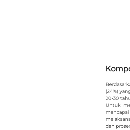
Kompo
Berdasark
(24%) yang
20-30 tah
Untuk men
mencapai 
melaksana
dan prose