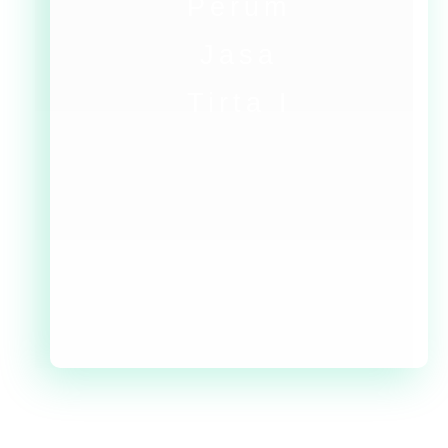
Perum
Jasa
Tirta I