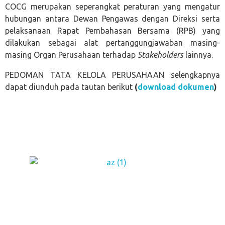
COCG merupakan seperangkat peraturan yang mengatur
hubungan antara Dewan Pengawas dengan Direksi serta
pelaksanaan Rapat Pembahasan Bersama (RPB) yang
dilakukan sebagai alat pertanggungjawaban masing-
masing Organ Perusahaan terhadap
Stakeholders
lainnya.
PEDOMAN TATA KELOLA PERUSAHAAN selengkapnya
dapat diunduh pada tautan berikut
(
download dokumen
)
Perum Jasa Tirta I
We Manage Water Resources with Integrity
Jl. Surabaya 2A, Malang 65145, PO BOX 39
Telp. (0341) 551971
Faks. (0341) 551976