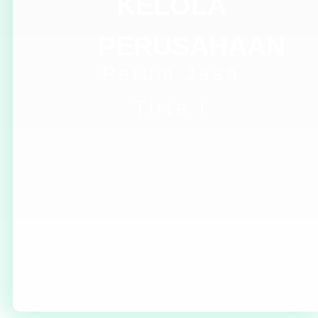
KELOLA
PERUSAHAAN
Perum Jasa
Tirta I