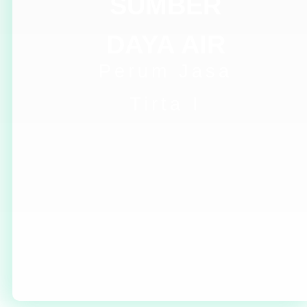
SUMBER
DAYA AIR
Perum Jasa
Tirta I