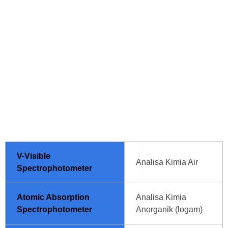
Analis Volumetri
Personil Laboratorium Lingkungan Perum Jasa Tirta I juga meningkatkan
kompetensi melalui pelatihan yang diadakan oleh lembaga pelatihan yang
kompeten seperti :
LIPI
Sarpedal
Badan Standarisasi Nasional, dll
V-Visible
Analisa Kimia Air
Spectrophotometer
Atomic Absorption
Analisa Kimia
Spectrophotometer
Anorganik (logam)