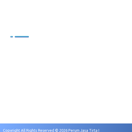
.
.
.
Sumber Daya Manusia
Profil SDM
Kebijakan Pengelolaan SDM
Sasaran Pengembangan
Rekruitmen dan Seleksi
Copyright All Rights Reserved © 2026 Perum Jasa Tirta I