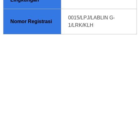
0015/LPJ/LABLIN G-
Nomor Registrasi
1/LRK/KLH
Personil Laboratorium Lingkungan Perum Jasa Tirta I telah tersertifikasi
oleh Lembaga Sertifikasi Personil yang terintegrasi dengan Badan
Nasional Sertifikasi Profesi untuk :
Petugas Pengambil Contoh Air dan Udara
Ahli K3 Kimia
Ahli K3 Umum
Ahli K3 Lingkungan Kerja
Analis Spektrofotometri