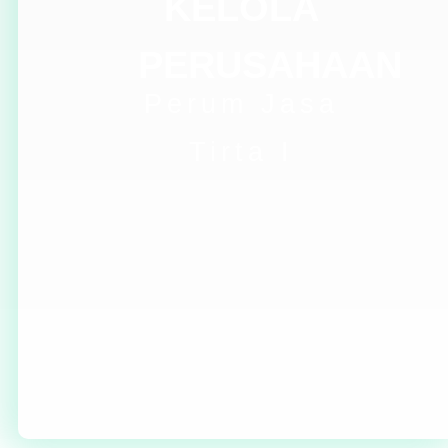
KELOLA
PERUSAHAAN
Perum Jasa
Tirta I