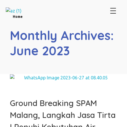
Perum Jasa Tirta I
We Manage Water Resources with Integrity
Home
Monthly Archives:
June 2023
Ground Breaking SPAM
Malang, Langkah Jasa Tirta
I Penuhi Kebutuhan Air