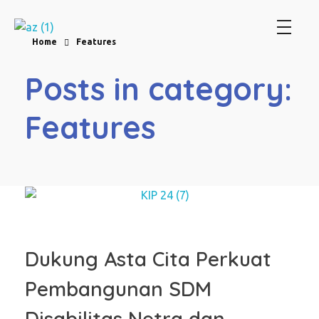
Perum Jasa Tirta I
We Manage Water Resources with Integrity
Home
Features
Posts in category:
Features
Dukung Asta Cita Perkuat
Pembangunan SDM
Disabilitas Netra dan