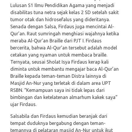
Lulusan S1 Ilmu Pendidikan Agama yang menjadi
disabilitas tuna netra sejak kelas 2 SD setelah sakit
tumor otak dan hidrosefalus yang dideritanya.
Senada dengan Salsa, Firdaus juga mencintai Al-
Qur’an. Raut sumringah menghiasi wajahnya ketika
meraba Al-Qur’an Braille dari PJT I. Firdaus
bercerita, bahwa Al-Qur’an tersebut adalah model
cetakan yang nyaman untuk membaca braille.
Ternyata, seusai Sholat Isya Firdaus kerap kali
diminta untuk membantu mengajar baca Al-Qur’an
Braille kepada teman-teman Distra lainnya di
Masjid An-Nur yang terletak di dalam area UPT
RSBN. “Kemampuan saya ini tidak lepas dari
bimbingan dan ketelatenan almarhum kakek saya”
ujar Firdaus.
Salsabila dan Firdaus kemudian beranjak dari
tempat duduknya bergabung dengan teman-
temannya di pelataran masjid An-Nur untuk ikut