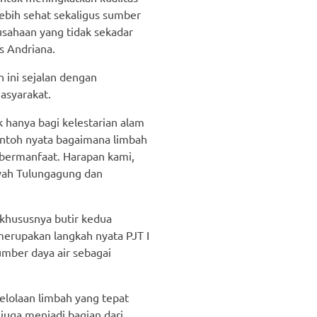
ebih sehat sekaligus sumber
rusahaan yang tidak sekadar
s Andriana.
 ini sejalan dengan
syarakat.
hanya bagi kelestarian alam
ontoh nyata bagaimana limbah
 bermanfaat. Harapan kami,
ayah Tulungagung dan
 khususnya butir kedua
merupakan langkah nyata PJT I
mber daya air sebagai
lolaan limbah yang tepat
juga menjadi bagian dari