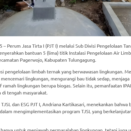
– Perum Jasa Tirta I (PJT I) melalui Sub Divisi Pengelolaan T
yerahkan bantuan 5 (lima) titik Instalasi Pengelolaan Air Lim
ecamatan Pagerwojo, Kabupaten Tulungagung.
usi pengelolaan limbah ternak yang berwawasan lingkungan. Mel
k mencemari lingkungan, mengurangi bau tidak sedap, menjaga ku
if ramah lingkungan berupa biogas. Selain itu, pemanfaatan IP
n di tengah masyarakat.
n TJSL dan ESG PJT I, Andriana Kartikasari, menekankan bahwa
 dalam mengimplementasikan program TJSL yang berkelanjuta
 hanya untuk menjawab permasalahan lingkungan, tetapi juga 