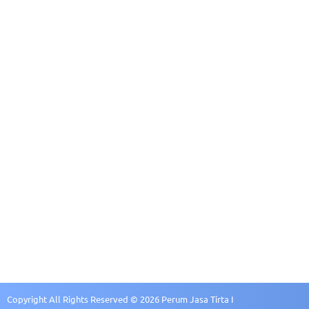
Panduan Pelak
Kontak
Pedoman Etika 
Pedoman Tata 
Manajemen Ris
Sistem Pengeda
Sistem Manaje
Sistem Manaje
Copyright All Rights Reserved © 2026 Perum Jasa Tirta I