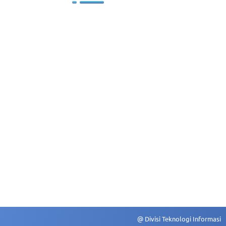
Profil SDM
Kebijakan Pengelolaan SDM
Sasaran Pengembangan
Rekruitmen dan Seleksi
kungan
n Informasi
@ Divisi Teknologi Informasi