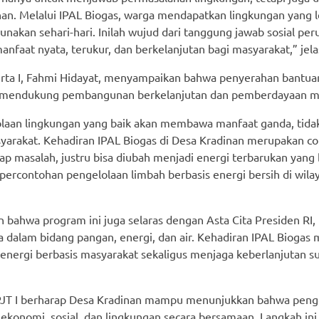
an. Melalui IPAL Biogas, warga mendapatkan lingkungan yang l
igunakan sehari-hari. Inilah wujud dari tanggung jawab sosial pe
nfaat nyata, terukur, dan berkelanjutan bagi masyarakat,” jela
rta I, Fahmi Hidayat, menyampaikan bahwa penyerahan bantuan
mendukung pembangunan berkelanjutan dan pemberdayaan ma
laan lingkungan yang baik akan membawa manfaat ganda, tidak 
syarakat. Kehadiran IPAL Biogas di Desa Kradinan merupakan c
gap masalah, justru bisa diubah menjadi energi terbarukan yang
percontohan pengelolaan limbah berbasis energi bersih di wil
 bahwa program ini juga selaras dengan Asta Cita Presiden RI,
dalam bidang pangan, energi, dan air. Kehadiran IPAL Biogas 
ergi berbasis masyarakat sekaligus menjaga keberlanjutan su
PJT I berharap Desa Kradinan mampu menunjukkan bahwa penge
konomi, sosial, dan lingkungan secara bersamaan. Langkah ini 