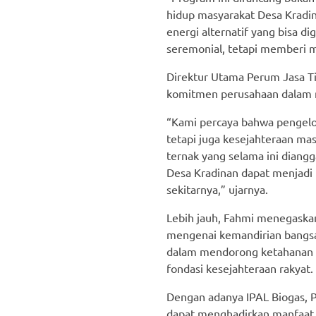
hidup masyarakat Desa Kradin
energi alternatif yang bisa d
seremonial, tetapi memberi ma
Direktur Utama Perum Jasa Ti
komitmen perusahaan dalam 
“Kami percaya bahwa pengelo
tetapi juga kesejahteraan ma
ternak yang selama ini diang
Desa Kradinan dapat menjadi 
sekitarnya,” ujarnya.
Lebih jauh, Fahmi menegaskan
mengenai kemandirian bangsa 
dalam mendorong ketahanan en
fondasi kesejahteraan rakyat.
Dengan adanya IPAL Biogas, 
dapat menghadirkan manfaat e