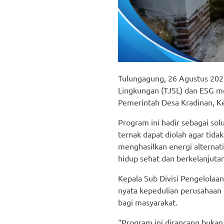
Tulungagung, 26 Agustus 2025 
Lingkungan (TJSL) dan ESG men
Pemerintah Desa Kradinan, K
Program ini hadir sebagai sol
ternak dapat diolah agar tida
menghasilkan energi alternat
hidup sehat dan berkelanjuta
Kepala Sub Divisi Pengelolaa
nyata kepedulian perusahaan
bagi masyarakat.
“Program ini dirancang bukan