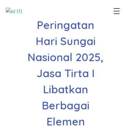
Perum Jasa Tirta I
We Manage Water Resources with Integrity
Peringatan
Hari Sungai
Nasional 2025,
Jasa Tirta I
Libatkan
Berbagai
Elemen