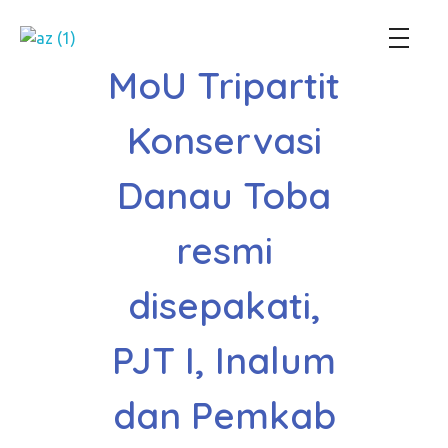
Perum Jasa Tirta I
We Manage Water Resources with Integrity
MoU Tripartit
Konservasi
Danau Toba
resmi
disepakati,
PJT I, Inalum
dan Pemkab