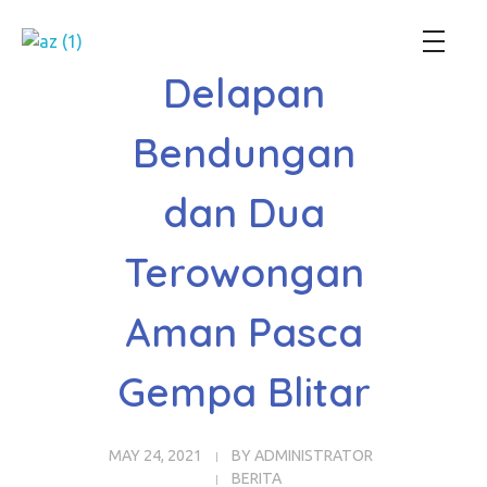
Perum Jasa Tirta I
We Manage Water Resources with Integrity
Delapan
Bendungan
dan Dua
Terowongan
Aman Pasca
Gempa Blitar
MAY 24, 2021
BY
ADMINISTRATOR
BERITA