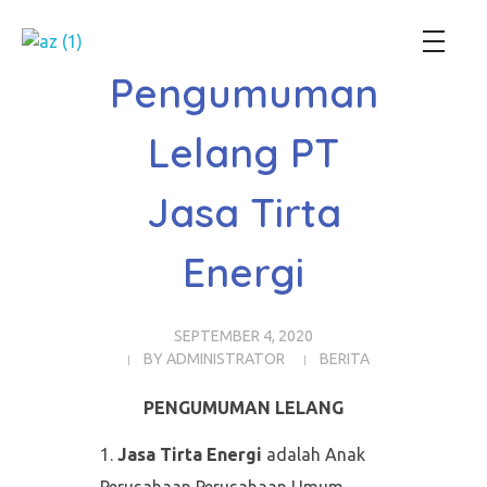
Perum Jasa Tirta I
We Manage Water Resources with Integrity
Pengumuman
Lelang PT
Jasa Tirta
Energi
SEPTEMBER 4, 2020
BY
ADMINISTRATOR
BERITA
PENGUMUMAN LELANG
Jasa Tirta Energi
adalah Anak
Perusahaan Perusahaan Umum