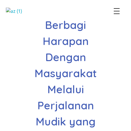
Perum Jasa Tirta I
We Manage Water Resources with Integrity
Berbagi
Harapan
Dengan
Masyarakat
Melalui
Perjalanan
Mudik yang