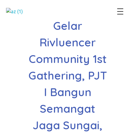
Perum Jasa Tirta I
We Manage Water Resources with Integrity
Gelar
Rivluencer
Community 1st
Gathering, PJT
I Bangun
Semangat
Jaga Sungai,