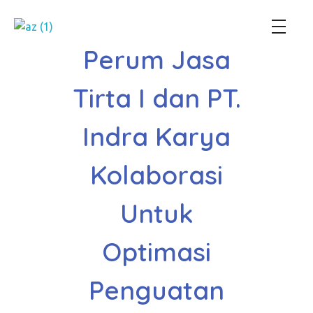
Perum Jasa Tirta I
We Manage Water Resources with Integrity
Perum Jasa
Tirta I dan PT.
Indra Karya
Kolaborasi
Untuk
Optimasi
Penguatan